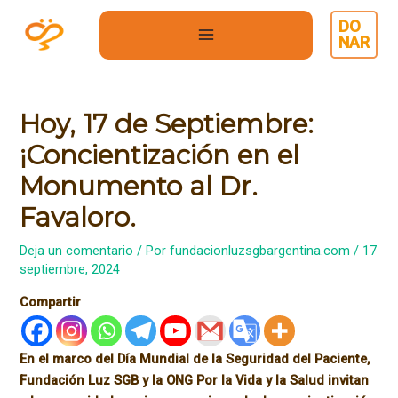
Ir
DO
al
NAR
MAIN
contenido
MENU
Hoy, 17 de Septiembre:
¡Concientización en el
Monumento al Dr.
Favaloro.
Deja un comentario
/ Por
fundacionluzsgbargentina.com
/
17
septiembre, 2024
Compartir
En el marco del Día Mundial de la Seguridad del Paciente,
Fundación Luz SGB y la ONG Por la Vida y la Salud invitan