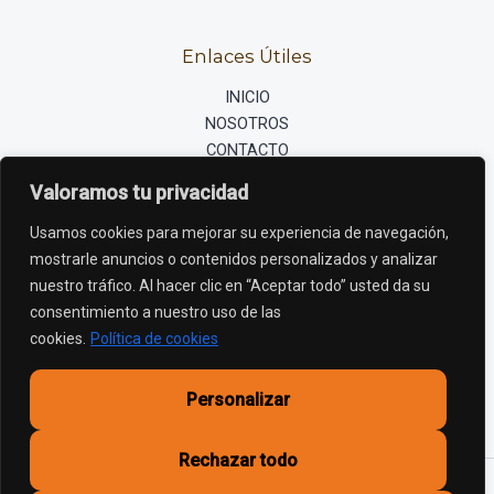
Enlaces Útiles
INICIO
NOSOTROS
CONTACTO
SOPORTE Y RECURSOS
Valoramos tu privacidad
PROMOCIÓN
Usamos cookies para mejorar su experiencia de navegación,
mostrarle anuncios o contenidos personalizados y analizar
Contáctenos
nuestro tráfico. Al hacer clic en “Aceptar todo” usted da su
Bonn 169 - Villa Carlos Paz - Cba
consentimiento a nuestro uso de las
cookies.
Política de cookies
info@fundacionluzsgbargentina.com
(+54) 3541669630
Personalizar
Rechazar todo