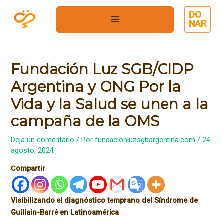
Ir
DO
al
NAR
MAIN
contenido
MENU
Fundación Luz SGB/CIDP
Argentina y ONG Por la
Vida y la Salud se unen a la
campaña de la OMS
Deja un comentario
/ Por
fundacionluzsgbargentina.com
/
24
agosto, 2024
Compartir
Visibilizando el diagnóstico temprano del Síndrome de
Guillain-Barré en Latinoamérica