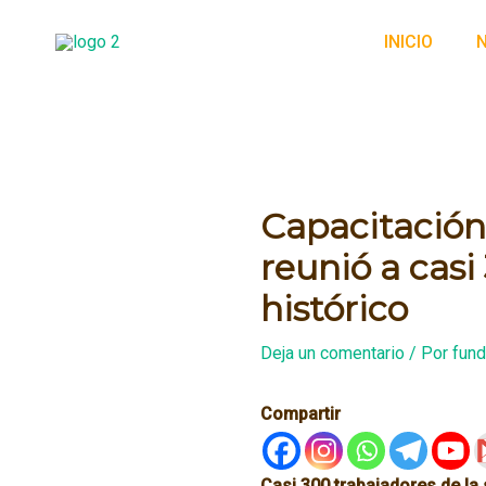
Ir
al
INICIO
contenido
Capacitación
reunió a cas
histórico
Deja un comentario
/ Por
fund
Compartir
Casi 300 trabajadores de la 