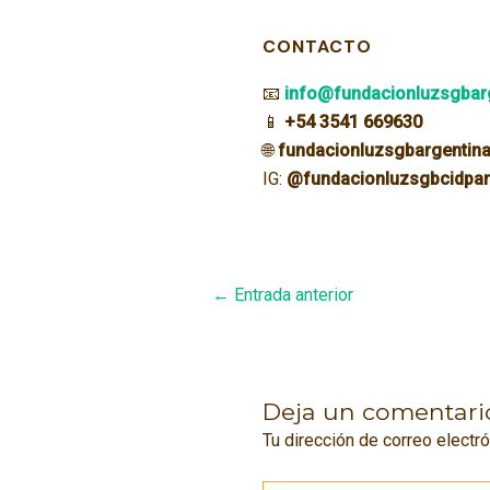
CONTACTO
📧
info@fundacionluzsgbar
📱
+54 3541 669630
🌐
fundacionluzsgbargentin
IG:
@fundacionluzsgbcidpar
Navegación
←
Entrada anterior
de
entradas
Deja un comentari
Tu dirección de correo electró