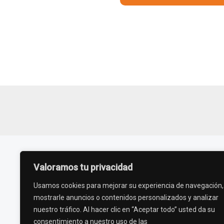
Valoramos tu privacidad
Usamos cookies para mejorar su experiencia de navegación,
Nosotros
mostrarle anuncios o contenidos personalizados y analizar
nuestro tráfico. Al hacer clic en “Aceptar todo” usted da su
Somos una organización sin fines de lucro
consentimiento a nuestro uso de las