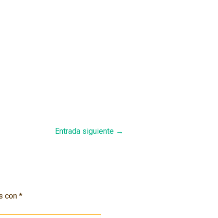
Entrada siguiente
→
os con
*