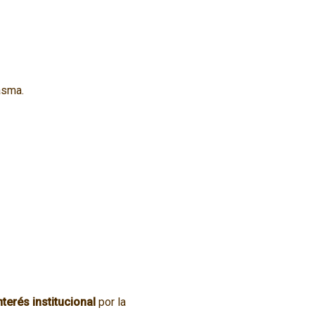
asma.
nterés institucional
por la