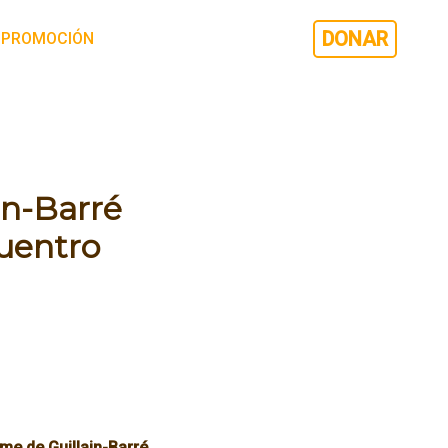
DONAR
PROMOCIÓN
in-Barré
cuentro
me de Guillain-Barré,