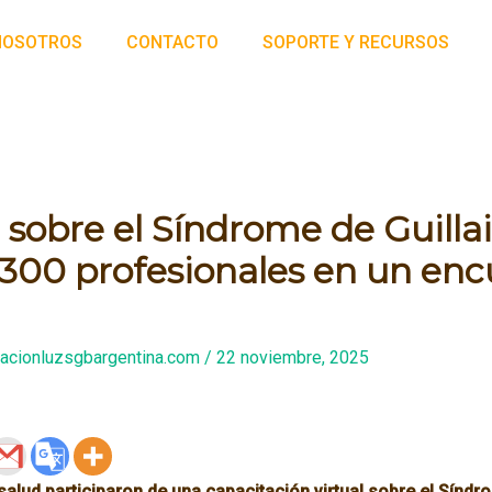
NOSOTROS
CONTACTO
SOPORTE Y RECURSOS
 sobre el Síndrome de Guilla
i 300 profesionales en un en
acionluzsgbargentina.com
/
22 noviembre, 2025
salud participaron de una capacitación virtual sobre el Síndro