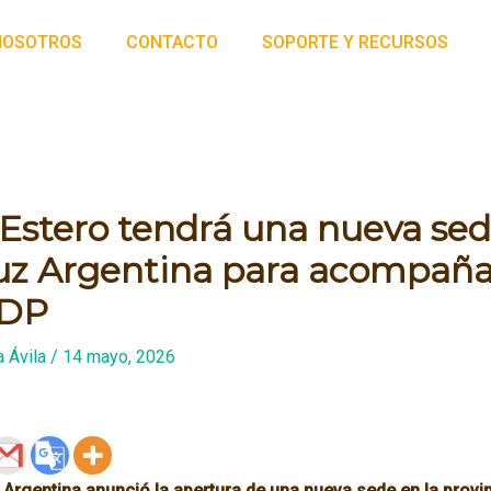
NOSOTROS
CONTACTO
SOPORTE Y RECURSOS
 Estero tendrá una nueva se
z Argentina para acompañar
IDP
 Ávila
/
14 mayo, 2026
rgentina anunció la apertura de una nueva sede en la provin