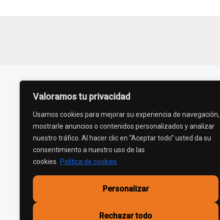
Valoramos tu privacidad
Usamos cookies para mejorar su experiencia de navegación,
Nosotros
mostrarle anuncios o contenidos personalizados y analizar
nuestro tráfico. Al hacer clic en “Aceptar todo” usted da su
Somos una organización sin fines de lucro
consentimiento a nuestro uso de las
comprometida con la conciencia y el conocimiento
cookies.
Política de cookies
sobre el síndrome de Guillain-Barré.
Personalizar
Rechazar todo