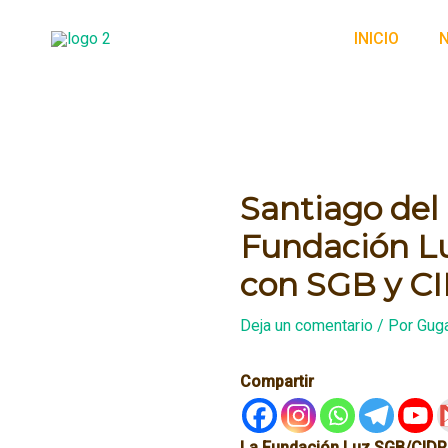
Ir
al
INICIO
contenido
Santiago del
Fundación Lu
con SGB y C
Deja un comentario
/ Por
Guga
Compartir
La Fundación Luz SGB/CIDP A