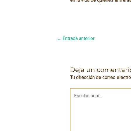
en la vida de quienes enfrent
Navegación
←
Entrada anterior
de
entradas
Deja un comentari
Tu dirección de correo electró
Escribe
aquí...