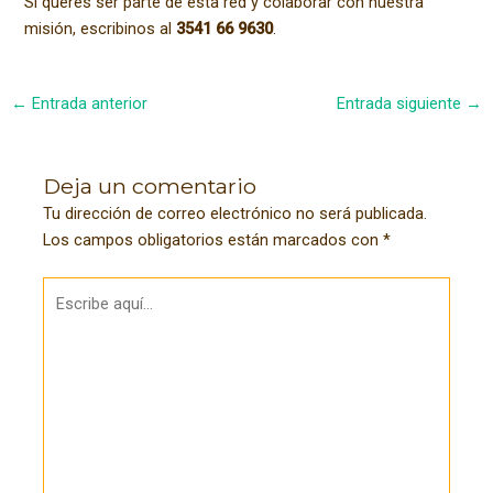
Si querés ser parte de esta red y colaborar con nuestra
misión, escribinos al
3541 66 9630
.
Navegación
←
Entrada anterior
Entrada siguiente
→
de
entradas
Deja un comentario
Tu dirección de correo electrónico no será publicada.
Los campos obligatorios están marcados con
*
Escribe
aquí...