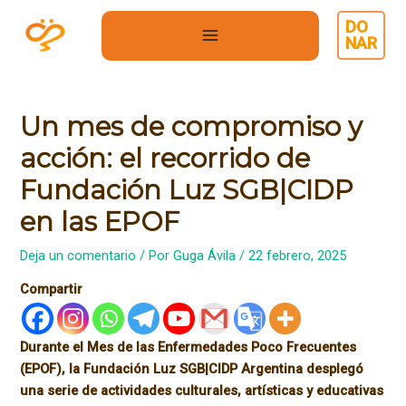
Ir
DO
al
NAR
MAIN
contenido
MENU
Un mes de compromiso y
acción: el recorrido de
Fundación Luz SGB|CIDP
en las EPOF
Deja un comentario
/ Por
Guga Ávila
/
22 febrero, 2025
Compartir
Durante el Mes de las Enfermedades Poco Frecuentes
(EPOF), la Fundación Luz SGB|CIDP Argentina desplegó
una serie de actividades culturales, artísticas y educativas